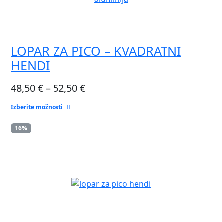
LOPAR ZA PICO – KVADRATNI
HENDI
Cenovni
48,50
€
–
52,50
€
razpon:
Izberite možnosti
Ta
od
izdelek
16%
48,50 €
ima
do
več
različic.
52,50 €
Možnosti
lahko
izberete
na
strani