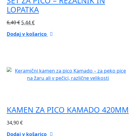
SET ZA PICO – REZALNIK IN
LOPATKA
Izvirna
Trenutna
6,40
€
5,44
€
cena
cena
Dodaj v košarico
je
je:
bila:
5,44 €.
6,40 €.
KAMEN ZA PICO KAMADO 420MM
34,90
€
Dodaj v košarico