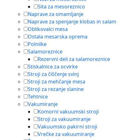
Sita za mesoreznico
Naprave za omamljanje
Naprave za spenjanje klobas in salam
Oblikovalci mesa
Ostala mesarska oprema
Polnilke
Salamoreznice
Rezervni deli za salamoreznice
Stiskalnice za ocvirke
Stroji za čiščenje svinj
Stroji za mehčanje mesa
Stroji za rezanje slanine
Tehtnice
Vakumiranje
Komorni vakuumski stroji
Stroji za vakuumiranje
Vakuumsko pakirni stroji
Vrečke za vakuumiranje