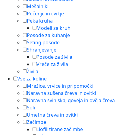
Mešalniki
Pečenje in cvrtje
Peka kruha
Modeli za kruh
Posode za kuhanje
Šefing posode
Shranjevanje
Posode za živila
Vreče za živila
Živila
Vse za koline
Mrežice, vrvice in pripomočki
Naravna sušena čreva in ovitki
Naravna svinjska, goveja in ovčja čreva
Soli
Umetna čreva in ovitki
Začimbe
Liofilizirane začimbe