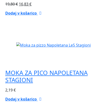
Izvirna
Trenutna
19,80
€
16,83
€
cena
cena
Dodaj v košarico
je
je:
bila:
16,83 €.
19,80 €.
MOKA ZA PICO NAPOLETANA
STAGIONI
2,19
€
Dodaj v košarico