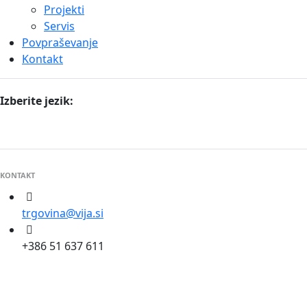
Projekti
Servis
Povpraševanje
Kontakt
Izberite jezik:
KONTAKT
trgovina@vija.si
+386 51 637 611