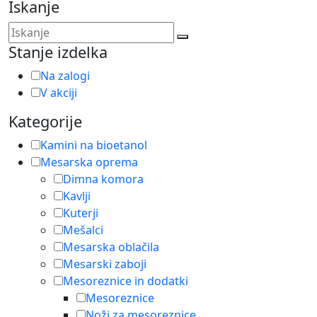
Iskanje
Stanje izdelka
Na zalogi
V akciji
Kategorije
Kamini na bioetanol
Mesarska oprema
Dimna komora
Kavlji
Kuterji
Mešalci
Mesarska oblačila
Mesarski zaboji
Mesoreznice in dodatki
Mesoreznice
Noži za mesoreznice