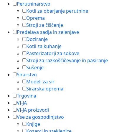
Perutninarstvo
Kotli za obarjanje perutnine
Oprema
Stroji za čiščenje
Predelava sadja in zelenjave
Doziranje
Kotli za kuhanje
Pasterizatorji za sokove
Stroji za razkoščičevanje in pasiranje
Sušenje
Sirarstvo
Modeli za sir
Sirarska oprema
Trgovina
VI-JA
VI-JA proizvodi
Vse za gospodinjstvo
Knjige
Kozarci in steklenice