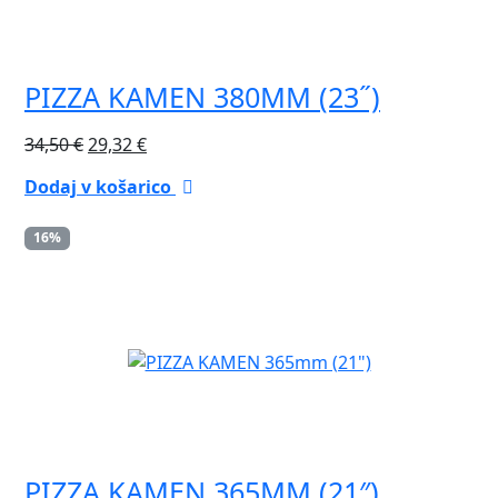
PIZZA KAMEN 380MM (23˝)
Izvirna
Trenutna
34,50
€
29,32
€
cena
cena
Dodaj v košarico
je
je:
bila:
29,32 €.
16%
34,50 €.
PIZZA KAMEN 365MM (21″)