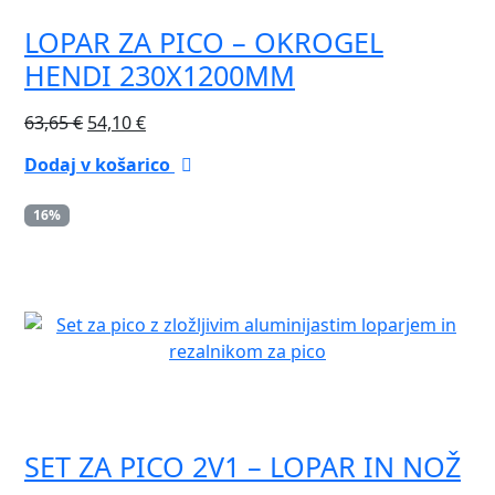
izdelka
LOPAR ZA PICO – OKROGEL
HENDI 230X1200MM
Izvirna
Trenutna
63,65
€
54,10
€
cena
cena
Dodaj v košarico
je
je:
bila:
54,10 €.
16%
63,65 €.
SET ZA PICO 2V1 – LOPAR IN NOŽ