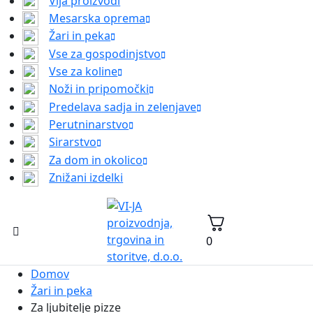
Vija proizvodi
Mesarska oprema
Žari in peka
Vse za gospodinjstvo
Vse za koline
Noži in pripomočki
Predelava sadja in zelenjave
Perutninarstvo
Sirarstvo
Za dom in okolico
Znižani izdelki
0
Domov
Žari in peka
Za ljubitelje pizze