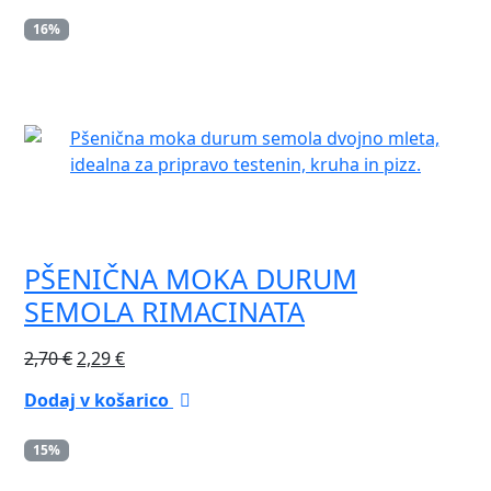
bila:
15,22 €.
16%
17,90 €.
PŠENIČNA MOKA DURUM
SEMOLA RIMACINATA
Izvirna
Trenutna
2,70
€
2,29
€
cena
cena
Dodaj v košarico
je
je:
bila:
2,29 €.
15%
2,70 €.