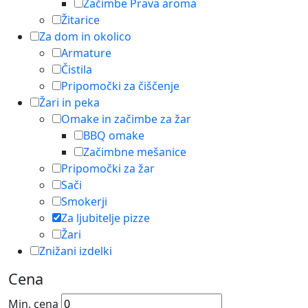
Začimbe Prava aroma
Žitarice
Za dom in okolico
Armature
Čistila
Pripomočki za čiščenje
Žari in peka
Omake in začimbe za žar
BBQ omake
Začimbne mešanice
Pripomočki za žar
Sači
Smokerji
Za ljubitelje pizze
Žari
Znižani izdelki
Cena
Min. cena