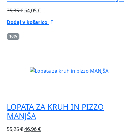
Izvirna
Trenutna
75,35
€
64,05
€
cena
cena
Dodaj v košarico
je
je:
bila:
64,05 €.
16%
75,35 €.
LOPATA ZA KRUH IN PIZZO
MANJŠA
Izvirna
Trenutna
55,25
€
46,96
€
cena
cena