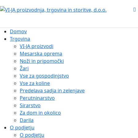
Domov
Trgovina
VI-JA proizvodi
Mesarska oprema
Noži in pripomočki
Žari
Vse za gospodinjstvo
Vse za koline
Predelava sadja in zelenjave
Perutninarstvo
Sirarstvo
Za dom in okolico
Darila
O podjetju
O podjetju