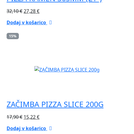
Izvirna
Trenutna
32,10
€
27,28
€
cena
cena
Dodaj v košarico
je
je:
bila:
27,28 €.
15%
32,10 €.
ZAČIMBA PIZZA SLICE 200G
Izvirna
Trenutna
17,90
€
15,22
€
cena
cena
Dodaj v košarico
je
je: