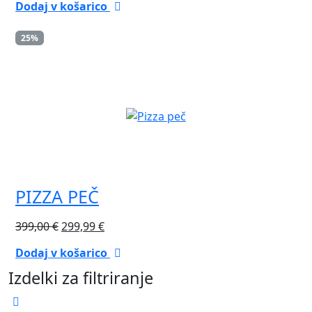
Dodaj v košarico
je
je:
bila:
46,96 €.
25%
55,25 €.
PIZZA PEČ
Izvirna
Trenutna
399,00
€
299,99
€
cena
cena
Dodaj v košarico
je
je:
Izdelki za filtriranje
bila:
299,99 €.
399,00 €.