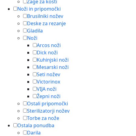
Žage za kosti
Noži in pripomočki
Brusilniki nožev
Deske za rezanje
Gladila
Noži
Arcos noži
Dick noži
Kuhinjski noži
Mesarski noži
Seti nožev
Victorinox
VIJA noži
Žepni noži
Ostali pripomočki
Sterilizatorji nožev
Torbe za nože
Ostala ponudba
Darila