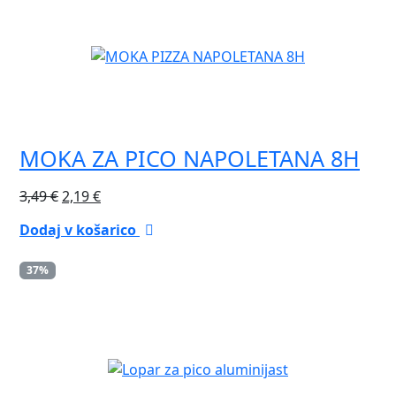
MOKA ZA PICO NAPOLETANA 8H
Izvirna
Trenutna
3,49
€
2,19
€
cena
cena
Dodaj v košarico
je
je:
bila:
2,19 €.
37%
3,49 €.