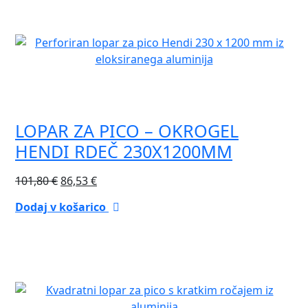
LOPAR ZA PICO – OKROGEL
HENDI RDEČ 230X1200MM
Izvirna
Trenutna
101,80
€
86,53
€
cena
cena
Dodaj v košarico
je
je:
bila:
86,53 €.
101,80 €.