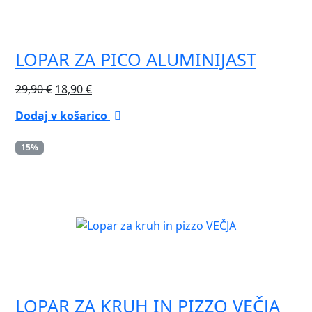
LOPAR ZA PICO ALUMINIJAST
Izvirna
Trenutna
29,90
€
18,90
€
cena
cena
Dodaj v košarico
je
je:
bila:
18,90 €.
15%
29,90 €.
LOPAR ZA KRUH IN PIZZO VEČJA