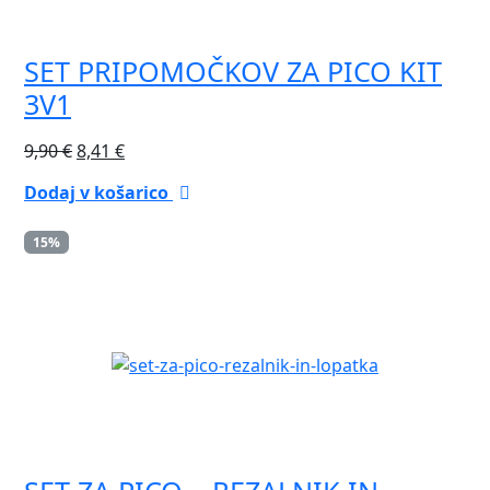
SET PRIPOMOČKOV ZA PICO KIT
3V1
Izvirna
Trenutna
9,90
€
8,41
€
cena
cena
Dodaj v košarico
je
je:
bila:
8,41 €.
15%
9,90 €.