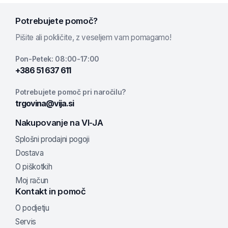
Potrebujete pomoč?
Pišite ali pokličite, z veseljem vam pomagamo!
Pon-Petek: 08:00-17:00
+386 51 637 611
Potrebujete pomoč pri naročilu?
trgovina@vija.si
Nakupovanje na VI-JA
Splošni prodajni pogoji
Dostava
O piškotkih
Moj račun
Kontakt in pomoč
O podjetju
Servis