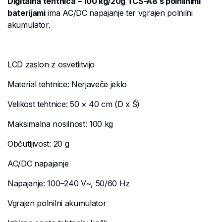
Digitalna tehtnica
– 100 kg/20g TCS-A8 s polnilnimi
baterijami
ima AC/DC napajanje ter vgrajen polnilni
akumulator.
LCD zaslon z osvetlitvijo
Material tehtnice: Nerjaveče jeklo
Velikost tehtnice: 50 × 40 cm (D x Š)
Maksimalna nosilnost: 100 kg
Občutljivost: 20 g
AC/DC napajanje
Napajanje: 100–240 V~, 50/60 Hz
Vgrajen polnilni akumulator