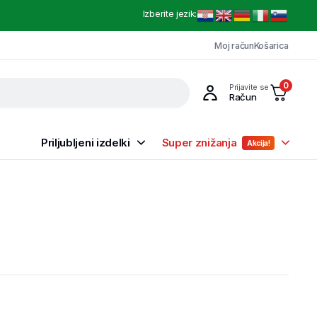
Izberite jezik:
Moj račun
Košarica
0
Prijavite se
Račun
Priljubljeni izdelki
Super znižanja
Akcija!