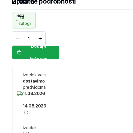
2,99
€
Dodatne podrobnosti
Teža
Na
zalogi
Dodaj v
košarico
Izdelek vam
dostavimo
predvidoma:
11.08.2026
–
14.08.2026
Izdelek