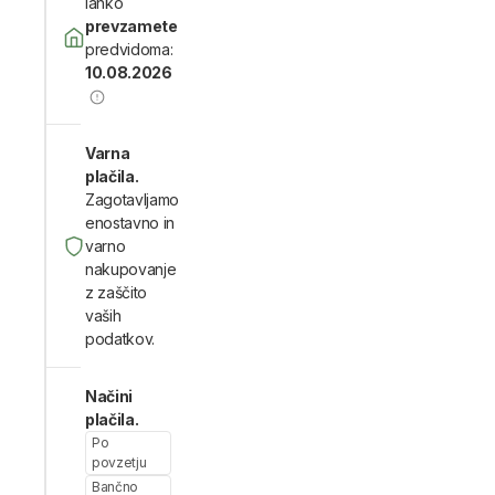
lahko
prevzamete
predvidoma:
10.08.2026
Varna
plačila.
Zagotavljamo
enostavno in
varno
nakupovanje
z zaščito
vaših
podatkov.
Načini
plačila.
Po
povzetju
Bančno