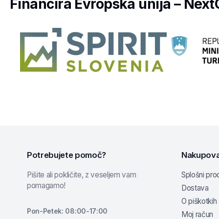
Financira Evropska unija – Nex
Potrebujete pomoč?
Nakupova
Pišite ali pokličite, z veseljem vam
Splošni prod
pomagamo!
Dostava
O piškotkih
Pon-Petek: 08:00-17:00
Moj račun