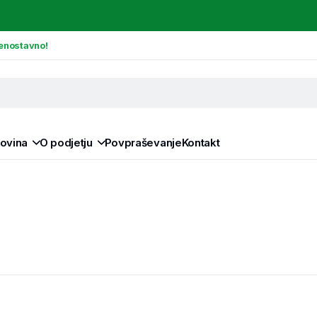
n enostavno!
ovina
O podjetju
Povpraševanje
Kontakt