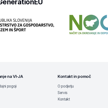
tGenerationEU
nje na VI-JA
Kontakt in pomoč
ajni pogoji
O podjetju
Servis
Kontakt