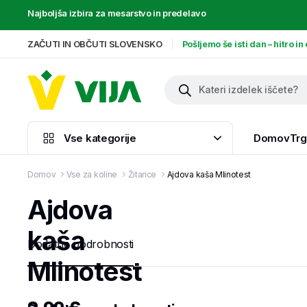
Najboljša izbira za mesarstvo in predelavo
ZAČUTI IN OBČUTI SLOVENSKO
Pošljemo še isti dan – hitro i
Vse kategorije
Domov
Trg
Domov
Vse za koline
Žitarice
Ajdova kaša Mlinotest
Ajdova
kaša
Dodatne podrobnosti
Mlinotest