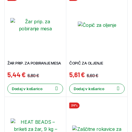
ŽAR PRIP. ZA POBIRANJE MESA
ČOPIČ ZA OLJENJE
5,44
€
5,61
€
6,80
€
6,60
€
Dodaj v košarico
Dodaj v košarico
26%