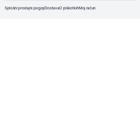
Splošni prodajni pogoji
Dostava
O piškotkih
Moj račun