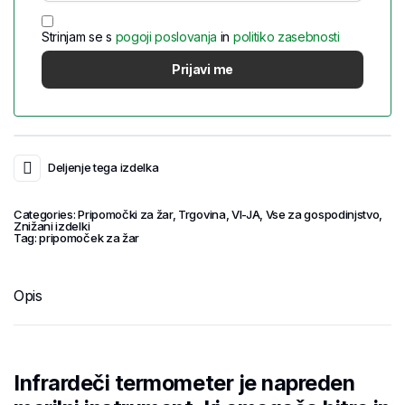
Strinjam se s
pogoji poslovanja
in
politiko zasebnosti
Deljenje tega izdelka
Categories:
Pripomočki za žar
,
Trgovina
,
VI-JA
,
Vse za gospodinjstvo
,
Znižani izdelki
Tag:
pripomoček za žar
Opis
Infrardeči termometer je napreden