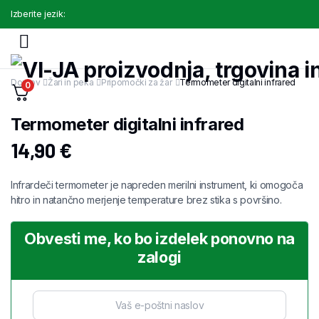
Izberite jezik:
Domov
Žari in peka
Pripomočki za žar
Termometer digitalni infrared
0
Termometer digitalni infrared
14,90
€
Infrardeči termometer je napreden merilni instrument, ki omogoča
hitro in natančno merjenje temperature brez stika s površino.
Obvesti me, ko bo izdelek ponovno na
zalogi