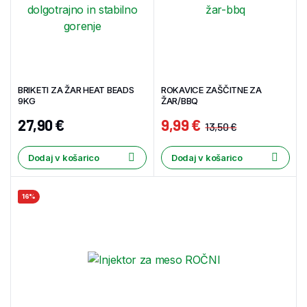
BRIKETI ZA ŽAR HEAT BEADS
ROKAVICE ZAŠČITNE ZA
9KG
ŽAR/BBQ
27,90
€
9,99
€
13,50
€
Dodaj v košarico
Dodaj v košarico
16%