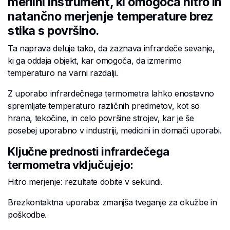
merilni instrument, ki omogoča hitro in
natančno merjenje temperature brez
stika s površino.
Ta naprava deluje tako, da zaznava infrardeče sevanje,
ki ga oddaja objekt, kar omogoča, da izmerimo
temperaturo na varni razdalji.
Z uporabo infrardečnega termometra lahko enostavno
spremljate temperaturo različnih predmetov, kot so
hrana, tekočine, in celo površine strojev, kar je še
posebej uporabno v industriji, medicini in domači uporabi.
Ključne prednosti infrardečega
termometra vključujejo:
Hitro merjenje: rezultate dobite v sekundi.
Brezkontaktna uporaba: zmanjša tveganje za okužbe in
poškodbe.