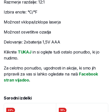
Razmerje razdalje: 12:1
Izbira enote: °C/°F
Možnost vklopa/izklopa laserja
Možnost osvetlitve ozadja
Delovanje: 2xbaterija 1,5V AAA
Kliknite
TUKAJ
in si oglejte tudi ostalo ponudbo, ki jo
nudimo.
Za celotno ponudbo, ugodnosti in akcije, ki smo jih
pripravili za vas si lahko ogledate na naši
Facebook
stran vijadoo
.
Sorodni izdelki
20%
15%