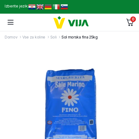
Izberite jezik:
0
Domov
Vse za koline
Soli
Sol morska fina 25kg