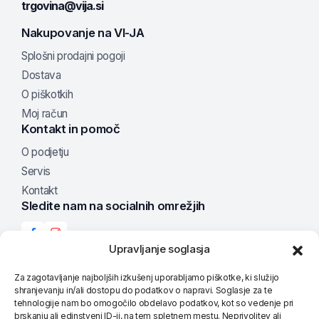
trgovina@vija.si
Nakupovanje na VI-JA
Splošni prodajni pogoji
Dostava
O piškotkih
Moj račun
Kontakt in pomoč
O podjetju
Servis
Kontakt
Sledite nam na socialnih omrežjih
Upravljanje soglasja
Za zagotavljanje najboljših izkušenj uporabljamo piškotke, ki služijo
Možnosti plačila
shranjevanju in/ali dostopu do podatkov o napravi. Soglasje za te
tehnologije nam bo omogočilo obdelavo podatkov, kot so vedenje pri
brskanju ali edinstveni ID-ji, na tem spletnem mestu. Neprivolitev ali