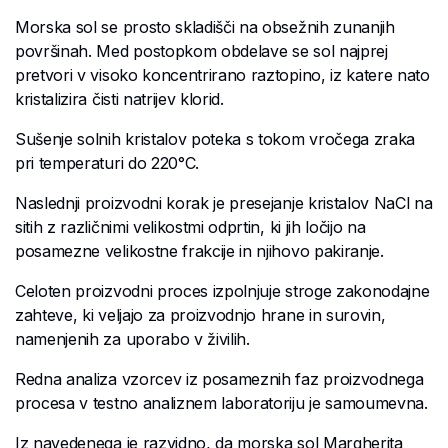
Morska sol se prosto skladišči na obsežnih zunanjih
površinah. Med postopkom obdelave se sol najprej
pretvori v visoko koncentrirano raztopino, iz katere nato
kristalizira čisti natrijev klorid.
Sušenje solnih kristalov poteka s tokom vročega zraka
pri temperaturi do 220°C.
Naslednji proizvodni korak je presejanje kristalov NaCl na
sitih z različnimi velikostmi odprtin, ki jih ločijo na
posamezne velikostne frakcije in njihovo pakiranje.
Celoten proizvodni proces izpolnjuje stroge zakonodajne
zahteve, ki veljajo za proizvodnjo hrane in surovin,
namenjenih za uporabo v živilih.
Redna analiza vzorcev iz posameznih faz proizvodnega
procesa v testno analiznem laboratoriju je samoumevna.
Iz navedenega je razvidno, da morska sol Margherita