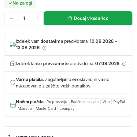
Na zalogi
Dodaj v košarico
Izdelek vam
dostavimo
predvidoma:
10.08.2026 –
13.08.2026
Izdelek lahko
prevzamete
predvidoma:
07.08.2026
Varna plačila.
Zagotavljamo enostavno in varno
nakupovanje z zaščito vaših podatkov.
Načini plačila.
Po povzetju
Bančno nakazilo
Visa
PayPal
Maestro
MasterCard
Leanpay