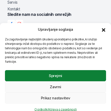
Servis
Kontakt
Sledite nam na socialnih omrežjih
Upravljanje soglasja
Za zagotavljanje najboljših izkušenj uporabljamo piškotke, ki služijo
Možnosti plačila
shranjevanju in/ali dostopu do podatkov o napravi. Soglasje za te
tehnologije nam bo omogočilo obdelavo podatkov, kot so vedenje pri
brskanju ali edinstveni ID-ji, na tem spletnem mestu. Neprivolitev ali
preklic privolitve lahko negativno vpliva na nekatere zmožnosti in
funkcije.
Nastavite jezik
Sprejmi
Zavrni
© VI-JA, Proizvodnja, trgovina in storitve, d.o.o., 2025
Prikaz nastavitev
Splošni prodajni pogoji
Dostava
O piškotkih
Moj račun
O piškotkih
Izjava o zasebnosti