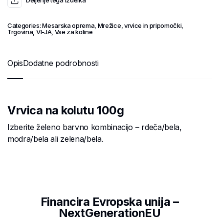
Deljenje tega izdelka
Categories:
Mesarska oprema
,
Mrežice, vrvice in pripomočki
,
Trgovina
,
VI-JA
,
Vse za koline
Opis
Dodatne podrobnosti
Vrvica na kolutu 100g
Izberite želeno barvno kombinacijo – rdeča/bela,
modra/bela ali zelena/bela.
Financira Evropska unija –
NextGenerationEU