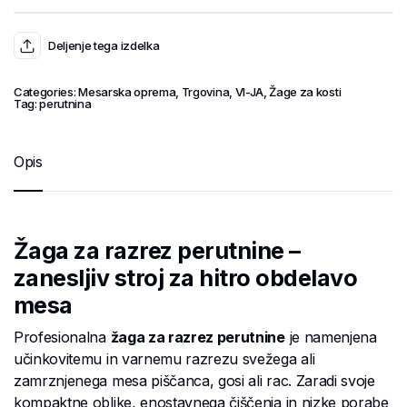
Deljenje tega izdelka
Categories:
Mesarska oprema
,
Trgovina
,
VI-JA
,
Žage za kosti
Tag:
perutnina
Opis
Žaga za razrez perutnine –
zanesljiv stroj za hitro obdelavo
mesa
Profesionalna
žaga za razrez perutnine
je namenjena
učinkovitemu in varnemu razrezu svežega ali
zamrznjenega mesa piščanca, gosi ali rac. Zaradi svoje
kompaktne oblike, enostavnega čiščenja in nizke porabe