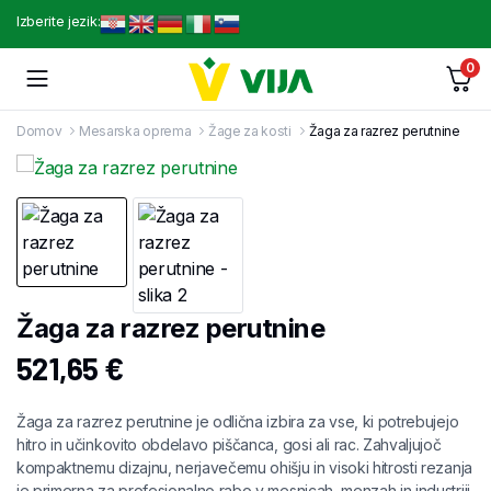
Izberite jezik:
0
Domov
Mesarska oprema
Žage za kosti
Žaga za razrez perutnine
Žaga za razrez perutnine
521,65
€
Žaga za razrez perutnine je odlična izbira za vse, ki potrebujejo
hitro in učinkovito obdelavo piščanca, gosi ali rac. Zahvaljujoč
kompaktnemu dizajnu, nerjavečemu ohišju in visoki hitrosti rezanja
je primerna za profesionalno rabo v mesnicah, menzah in industriji.