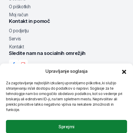
O piškotkih
Moj račun
Kontakt in pomoč
O podjetju
Servis
Kontakt
Sledite nam na socialnih omrežjih
Upravljanje soglasja
Za zagotavljanje najboljših izkušenj uporabljamo piškotke, ki služijo
Možnosti plačila
shranjevanju in/ali dostopu do podatkov o napravi. Soglasje za te
tehnologije nam bo omogočilo obdelavo podatkov, kot so vedenje pri
brskanju ali edinstveni ID-ji, na tem spletnem mestu. Neprivolitev ali
preklic privolitve lahko negativno vpliva na nekatere zmožnosti in
funkcije.
Nastavite jezik
Sprejmi