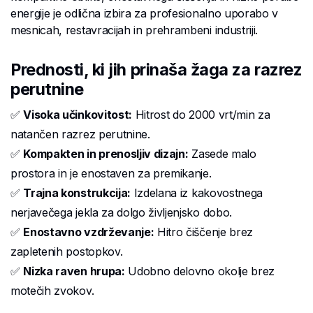
energije je odlična izbira za profesionalno uporabo v
mesnicah, restavracijah in prehrambeni industriji.
Prednosti, ki jih prinaša žaga za razrez
perutnine
✅
Visoka učinkovitost:
Hitrost do 2000 vrt/min za
natančen razrez perutnine.
✅
Kompakten in prenosljiv dizajn:
Zasede malo
prostora in je enostaven za premikanje.
✅
Trajna konstrukcija:
Izdelana iz kakovostnega
nerjavečega jekla za dolgo življenjsko dobo.
✅
Enostavno vzdrževanje:
Hitro čiščenje brez
zapletenih postopkov.
✅
Nizka raven hrupa:
Udobno delovno okolje brez
motečih zvokov.